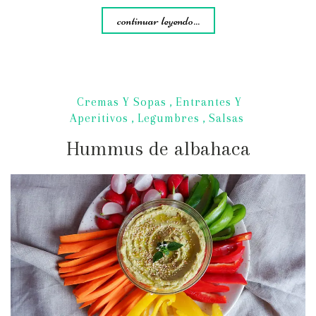
continuar leyendo...
Cremas Y Sopas
,
Entrantes Y
Aperitivos
,
Legumbres
,
Salsas
Hummus de albahaca