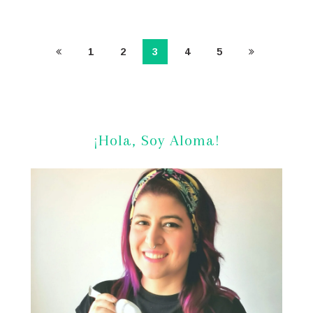
1
2
3
4
5
¡Hola, Soy Aloma!