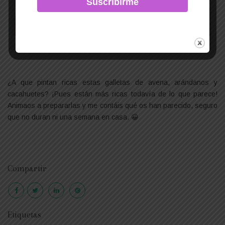
Galletas de avena, arándanos y cacahuetes ya hechas
¿A que pintan ricas estas galletas de avena, arándanos y
cacahuetes? ¡Pues están más ricas todavía de lo que parece!
Animaos a prepararlas y me contáis qué os han parecido, seguro
que no duran ni una semana en casa. 😀
Compartir
Etiquetas