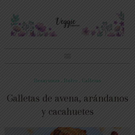
Toggle
navigation
Desayunos
,
Dulce
,
Galletas
Galletas de avena, arándanos
y cacahuetes