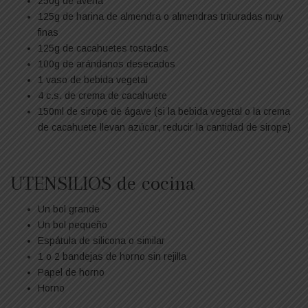
250g de avena
125g de harina de almendra o almendras trituradas muy
finas
125g de cacahuetes tostados
100g de arándanos desecados
1 vaso de bebida vegetal
4 c.s. de crema de cacahuete
150ml de sirope de ágave (si la bebida vegetal o la crema
de cacahuete llevan azúcar, reducir la cantidad de sirope)
UTENSILIOS de cocina
Un bol grande
Un bol pequeño
Espátula de silicona o similar
1 o 2 bandejas de horno sin rejilla
Papel de horno
Horno