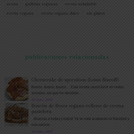
avena
galletas veganas
receta saludable
receta vegana
receta vegana dulce
sin gluten
publicaciones relacionadas
Cheesecake de speculoos (Lotus Biscoff)
Bueno, bueno, bueno… Esta receta causó furor en redes
sociales, así que he decidido…
26 june, 2019
Roscón de Reyes vegano relleno de crema
pastelera
¡Buenas a todas y todos! Ya se está acabando la Navidad y
nos vamos…
26 june, 2019