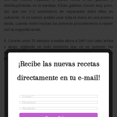
distribuyéndolas en la bandeja. Estas galletas crecen muy poco,
así que con 2-3 centímetros de separación entre ellas es
suficiente. Si no hemos podido usar toda la masa en una primera
tanda, cuando estén hechas las primeras procederemos a repetir
con la segunda tanda.
6. Cocinar unos 15 minutos a media altura a 180º con calor arriba
y abajo, vigilando en todo momento que no se quemen. No
importa si se quedan un poco “crudas” por dentro, ya que no
llevan harina y todo se puede comer sin ser cocinado. 😀
¡Recibe las nuevas recetas
directamente en tu e-mail!