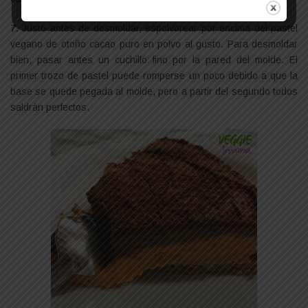
7.
Justo antes de desmoldar, espolvorear por encima del pastel
vegano de otoño cacao puro en polvo al gusto. Para desmoldar
bien, pasar antes un cuchillo fino por la pared del molde. El
primer trozo de pastel puede romperse un poco debido a que la
base se quede pegada al molde, pero a partir del segundo todos
saldrán perfectos.