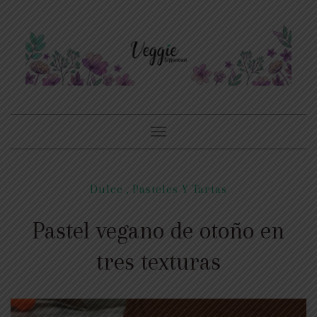
Toggle
navigation
Dulce
,
Pasteles Y Tartas
Pastel vegano de otoño en
tres texturas