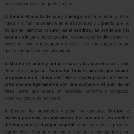
una receta dulce y no quedaría bien.
3. Fundir el aceite de coco o margarina
de la base, al baño
maría o a mínima potencia en el microondas y vigilando que no
se queme. Mientras,
triturar las almendras, las avellanas y la
avena
sin llegar a hacerlas polvo. Cuando esté fundido, añadir el
aceite de coco o margarina y mezclar con una espátula hasta
que se integre todo completamente.
4. Montar el molde y untar la base y las paredes
con aceite
de coco o margarina.
Depositar toda la mezcla que hemos
preparado en el fondo
del molde y repartir proporcionalmente,
presionando ligeramente con una cuchara o el culo de un
vaso
hasta que quede un resultado uniforme y compacto.
Reservar dentro de la nevera.
5.
Escurrir los anacardos y pelar los boniatos.
Triturar a
máxima potencia los anacardos, los boniatos, los dátiles
deshuesados y el yogur vegetal
, añadiendo poco a poco los
ingredientes. Cuando consigamos una pasta homogénea y sin