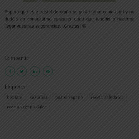
Espero que este pastel de otoño os guste tanto como a mí y no
dudéis en consultarme cualquier duda que tengáis o hacerme
llegar vuestras sugerencias. ¡Gracias! 😀
Compartir
Etiquetas
boniato
castañas
pastel vegano
receta saludable
receta vegana dulce