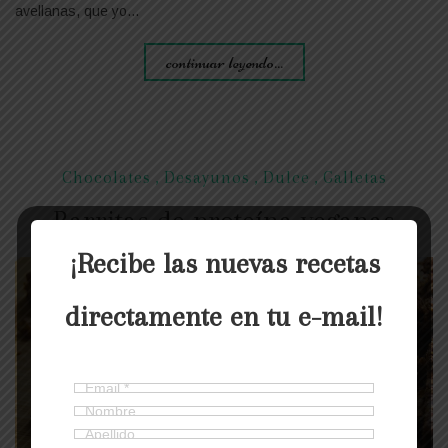
avellanas, que yo…
continuar leyendo...
Chocolates
,
Desayunos
,
Dulce
,
Galletas
Barritas de proteína veganas
¡Recibe las nuevas recetas
directamente en tu e-mail!