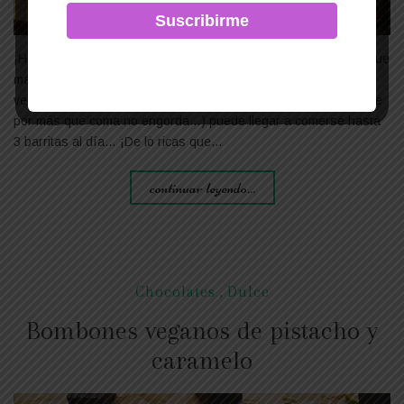
¡Hola una semana más! Por fin tengo lista una de las recetas que
más he preparado las últimas semanas: barritas de proteína
veganas. Y si la preparo tantas veces es porque mi marido (que
por más que coma no engorda…) puede llegar a comerse hasta
3 barritas al día… ¡De lo ricas que…
continuar leyendo...
Chocolates
,
Dulce
Bombones veganos de pistacho y
caramelo