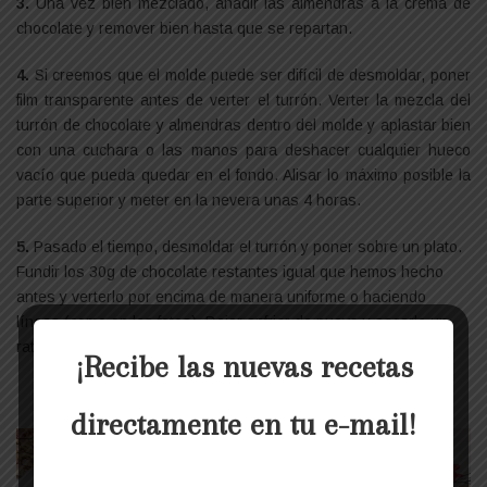
3.
Una vez bien mezclado, añadir las almendras a la crema de
chocolate y remover bien hasta que se repartan.
4.
Si creemos que el molde puede ser difícil de desmoldar, poner
film transparente antes de verter el turrón. Verter la mezcla del
turrón de chocolate y almendras dentro del molde y aplastar bien
con una cuchara o las manos para deshacer cualquier hueco
vacío que pueda quedar en el fondo. Alisar lo máximo posible la
parte superior y meter en la nevera unas 4 horas.
5.
Pasado el tiempo, desmoldar el turrón y poner sobre un plato.
Fundir los 30g de chocolate restantes igual que hemos hecho
antes y verterlo por encima de manera uniforme o haciendo
líneas (como en las fotos). Dejar enfriar de nuevo y sacarlo un
rato antes de comerlo para que se atempere.
¡Recibe las nuevas recetas
directamente en tu e-mail!