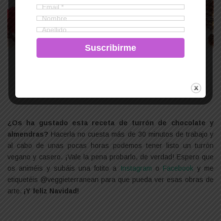
¿Os ha gustado esta receta de turrón de chocolate y
almendras?
Hacerla no cuesta más de 30 minutos de trabajo y
al cabo de unas pocas horas podemos tener listo un turrón
vegano y casero. ¡Vale la pena probarlo, de verdad! Espero que
os animéis y subáis una fotito a
Instagram
o
Facebook
y me
etiquetéis @veggieterranean para que pueda ver esas obras de
arte.
¡Y feliz Navidad!