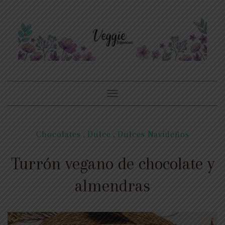
Toggle
navigation
Chocolates
,
Dulce
,
Dulces Navideños
Turrón vegano de chocolate y
almendras