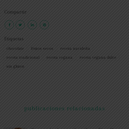
Compartir
Etiquetas
chocolate
frutos secos
receta navideña
receta tradicional
receta vegana
receta vegana dulce
sin gluten
publicaciones relacionadas