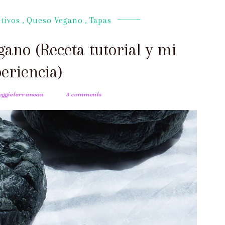
tivos
,
Queso Vegano
,
Tapas
ano (Receta tutorial y mi
eriencia)
veggieterranean
3 comments