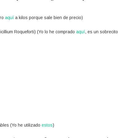
pro
aquí
a kilos porque sale bien de precio)
icillium Roqueforti) (Yo lo he comprado
aquí
, es un sobrecito
¡Recibe las nuevas recetas
directamente en tu e-mail!
bles (Yo he utilizado
estos
)