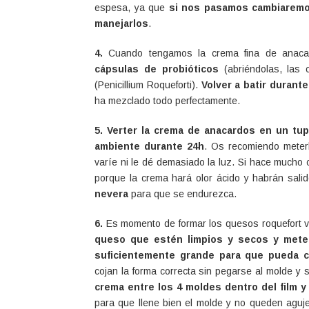
espesa, ya que
si nos pasamos cambiaremos
manejarlos
.
4.
Cuando tengamos la crema fina de anaca
cápsulas de probióticos
(abriéndolas, las 
(Penicillium Roqueforti).
Volver a batir durant
ha mezclado todo perfectamente.
5.
Verter la crema de anacardos en un tupp
ambiente durante 24h
. Os recomiendo meter
varíe ni le dé demasiado la luz. Si hace mucho 
porque la crema hará olor ácido y habrán sal
nevera
para que se endurezca.
6.
Es momento de formar los quesos roquefort 
queso que estén limpios y secos y mete
suficientemente grande para que pueda c
cojan la forma correcta sin pegarse al molde y 
crema entre los 4 moldes dentro del film y
para que llene bien el molde y no queden agujer