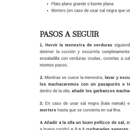
Plato plano grande o fuente plana
Mortero (en caso de usar sal negra que v
PASOS A SEGUIR
1. Hervir la menestra de verduras
siguiend
detener la cocción y escurrirla completament
ensaladilla con verduras crudas, cocerlas a cu
mismos pasos.
2.
Mientras se cuece la menestra,
lavar y escu
los machacaremos con un pasapurés o t
dentro de la olla,
añadir los garbanzos mach
3.
En caso de usar sal negra (kala namak) e
mortero
hasta que se convierta en sal fina.
4. Añadir a la olla un buen pellizco de sal, 
a huevo cocido)
y 2 o 3 cucharadas soperas