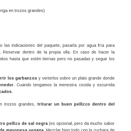
enga en trozos grandes)
o las indicaciones del paquete, pasarla por agua fría para
e. Reservar dentro de la propia olla. En caso de hacer la
bitos hasta que estén tiernas pero no pasadas y seguir los
rrir los garbanzos
y verterlos sobre un plato grande donde
enedor
. Cuando tengamos la menestra cocida y escurrida
acados
.
n trozos grandes,
triturar un buen pellizco dentro del
otro pellizo de sal negra
(es opcional, pero da mucho sabor
 de mayonesa vegana
. Mezclar bien todo con la cuchara de