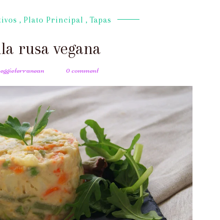
tivos
,
Plato Principal
,
Tapas
lla rusa vegana
veggieterranean
0 comment