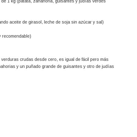
de 1 kg (patata, zanahoria, guisantes y judías verdes
o aceite de girasol, leche de soja sin azúcar y sal)
uy recomendable)
verduras crudas desde cero, es igual de fácil pero más
nahorias y un puñado grande de guisantes y otro de judías
¡Recibe las nuevas recetas
directamente en tu e-mail!