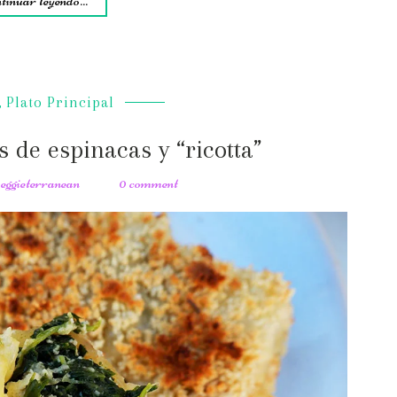
tinuar leyendo...
,
Plato Principal
 de espinacas y “ricotta”
veggieterranean
0 comment