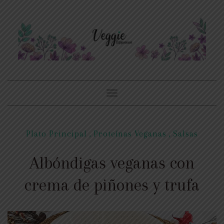
Toggle
navigation
Plato Principal
,
Proteínas Veganas
,
Salsas
Albóndigas veganas con
crema de piñones y trufa