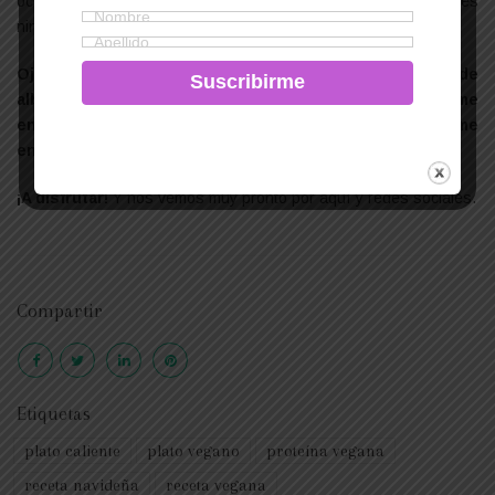
ocasiones especiales los no veganos, la verdad es que no es
ninguna barbaridad, ¿no os parece?
Ojalá os animéis a probar en casa esta receta de
albóndigas veganas con crema de piñones y trufa y me
enseñéis esos resultados espectaculares etiquetándome
en
Facebook
o
Instagram
: @veggieterranean
¡A disfrutar!
Y nos vemos muy pronto por aquí y redes sociales.
Compartir
Etiquetas
plato caliente
plato vegano
proteína vegana
receta navideña
receta vegana