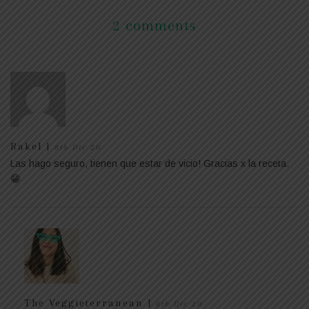
2 comments
Rakel |
8th Dic 20
Las hago seguro, tienen que estar de vicio! Gracias x la receta.
😁
The Veggieterranean |
8th Dic 20