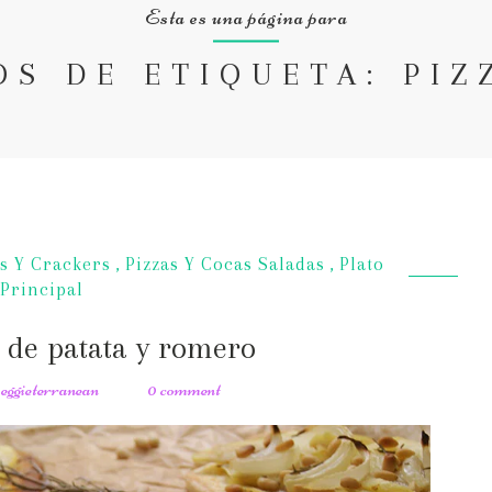
Esta es una página para
OS DE ETIQUETA: PIZ
s Y Crackers
,
Pizzas Y Cocas Saladas
,
Plato
Principal
 de patata y romero
veggieterranean
0 comment